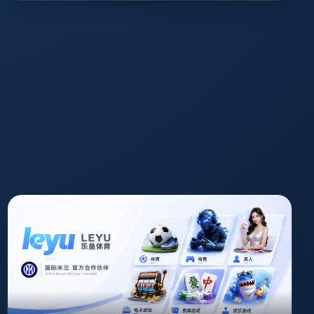
每場焦點戰況。