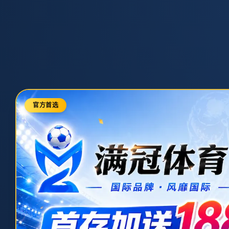
首頁
即時比分
賽程賽事
比賽數據
賽事新聞
更多
官方入口
即時數據