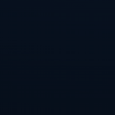
賽事新聞
整理官方公告與最新世界盃消息，幫助您同步掌握重要動態與
閱讀最新消息
平台核心價值
為高頻觀賽需求打造的世界盃數據主頁
首頁以「即時比分、賽程賽事、官方賽果、數據中心」為主軸
的使用者，也能透過賽程模組迅速找到下一場重點戰。
除了比分與時間表，平台亦聚焦官方驗證與可讀性。資訊呈現
的內容。
如果您習慣在每個比賽日多次回訪，這個首頁就是您的中央儀